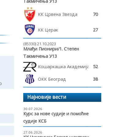
Такмичења У13
КК Црвена Звезда
70
КК Церак
27
(85330) 21.10.2023
Млађи Пионири/1. Степен
Такмичења У13
Кошаркашка Академија Ребрача
52
ОКК Београд
38
о
Најновије вести
30.07.2026
Курс за нове судије и помоћне
судије КСБ
27.06.2026