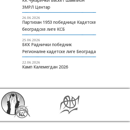
КК Чукарички Баскет шампион
3МРЛ Центар
26.06.2026
Партизан 1953 победнице Кадетске
београдске лиге КСБ
25.06.2026
БКК Раднички победник
Регионалне кадетске лиге Београда
22.06.2026
Камп Калемегдан 2026