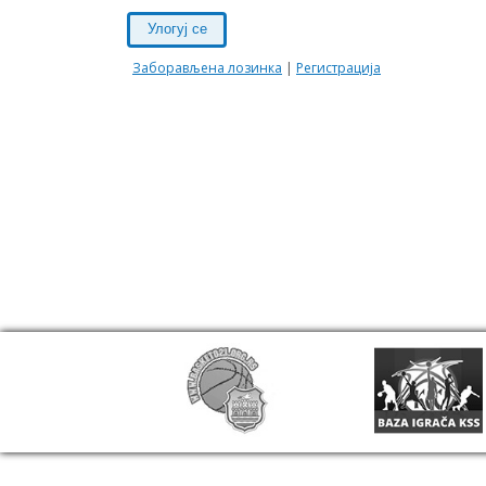
Улогуј се
Заборављена лозинка
|
Регистрација