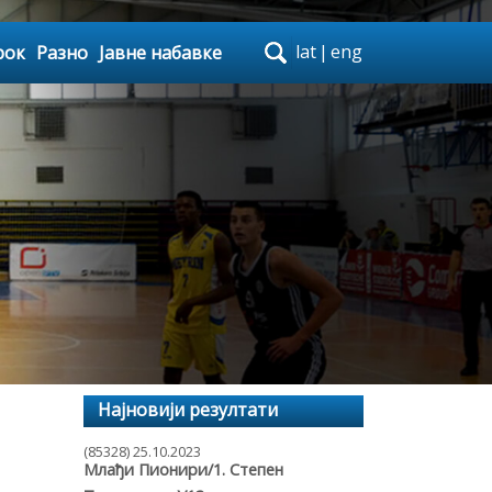
lat
|
eng
рок
Разно
Јавне набавке
Најновији резултати
(85328) 25.10.2023
Млађи Пионири/1. Степен