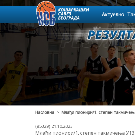
Актуелно
Та
Насловна
>
Млађи пионири/1. степен такмичењ
(85329) 21.10.2023
Млађи пионири/1. степен такмичења У13