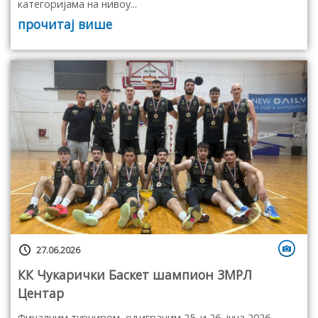
категоријама на нивоу...
прочитај више
27.06.2026
КК Чукарички Баскет шампион 3МРЛ
Центар
Финалним турниром, одиграним 25. и 26. јуна 2026.