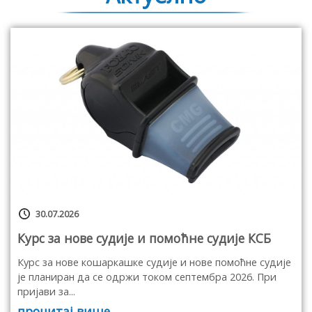
30.07.2026
Курс за нове судије и помоћне судије КСБ
Курс за нове кошаркашке судије и нове помоћне судије
је планиран да се одржи током септембра 2026. При
пријави за...
прочитај више