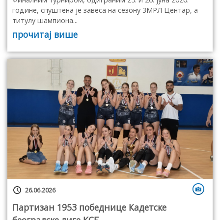
године, спуштена је завеса на сезону 3МРЛ Центар, а
титулу шампиона...
прочитај више
26.06.2026
Партизан 1953 победнице Кадетске
београдске лиге КСБ