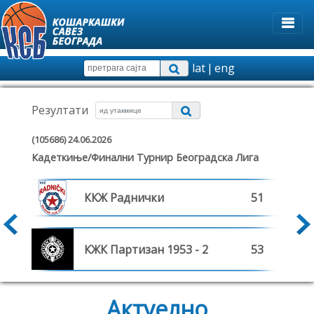
lat
|
eng
Резултати
4.06.2026
(105685) 24.06.2026
(105685) 24.06.2026
ње/Финални Турнир Београдска Лига
Кадеткиње/Фина
Кадеткиње/Фина
ККЖ Раднички
51
ЖКК К
ЖКК К
КЖК Партизан 1953 - 2
53
ЖКК 
ЖКК 
Актуелно