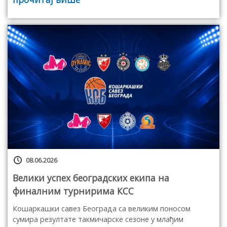
08.06.2026
Велики успех београдских екипа на
финалним турнирима КСС
Кошаркашки савез Београда са великим поносом
сумира резултате такмичарске сезоне у млађим