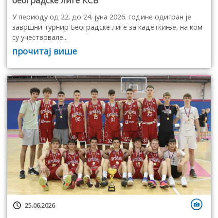
У периоду од 22. до 24. јуна 2026. године одигран је
завршни турнир Београдске лиге за кадеткиње, на ком
су учествовале...
прочитај више
25.06.2026