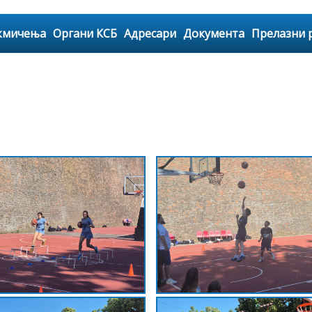
кмичења
Органи КСБ
Адресари
Документа
Прелазни 