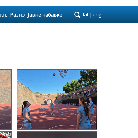
lat
|
eng
рок
Разно
Јавне набавке