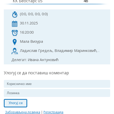
КК Беостарс 05
46
(0:0, 0:0, 0:0, 0:0)
30.11.2025
16:20:00
Мала Визура
Ладислав Гредељ, Владимир Маринковић, .
Делегат: Ивана Антуновић
Улогуј се да поставиш коментар
Улогуј се
Заборављена лозинка
|
Регистрација