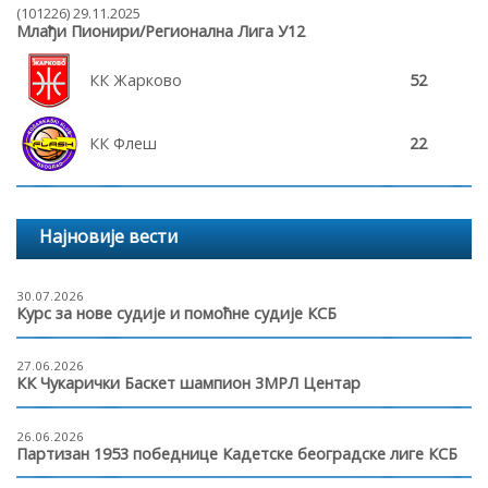
(101226) 29.11.2025
Млађи Пионири/Регионална Лига У12
КК Жарково
52
КК Флеш
22
Најновије вести
30.07.2026
Курс за нове судије и помоћне судије КСБ
27.06.2026
КК Чукарички Баскет шампион 3МРЛ Центар
26.06.2026
Партизан 1953 победнице Кадетске београдске лиге КСБ