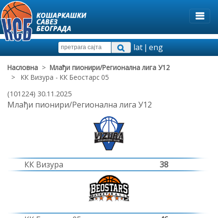
lat
|
eng
Насловна
>
Млађи пионири/Регионална лига У12
> КК Визура - КК Беостарс 05
(101224) 30.11.2025
Млађи пионири/Регионална лига У12
КК Визура
38