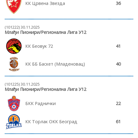
КК Црвена Звезда
36
(101222) 30.11.2025
Млађи Пионири/Регионална Лига У12
КК Беовук 72
41
КК ББ Баскет (Младеновац)
40
(101225) 30.11.2025
Млађи Пионири/Регионална Лига У12
БКК Раднички
22
КК Торлак ОКК Београд
61