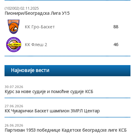
(102002) 02.11.2025
Пионири/Београдска Лига У15
КК Гро-Баскет
88
КК Флеш 2
46
Најновије вести
30.07.2026
Курс за нове судије и помоћне судије КСБ
27.06.2026
КК Чукарички Баскет шампион 3МРЛ Центар
26.06.2026
Партизан 1953 победнице Кадетске београдске лиге КСБ