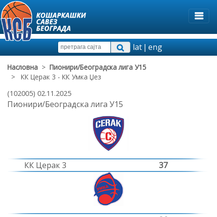
lat
|
eng
Насловна
>
Пионири/Београдска лига У15
> КК Церак 3 - КК Умка Џез
(102005) 02.11.2025
Пионири/Београдска лига У15
КК Церак 3
37