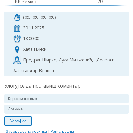
КК Земун
70
(0:0, 0:0, 0:0, 0:0)
30.11.2025
18:00:00
Хала Пинки
Предраг Ширко, Лука Миљковић, . Делегат:
Александар Вранеш
Улогуј се да поставиш коментар
Улогуј се
Заборављена лозинка
|
Регистрација