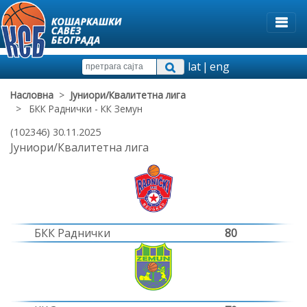
lat
|
eng
Насловна
>
Јуниори/Квалитетна лига
> БКК Раднички - КК Земун
(102346) 30.11.2025
Јуниори/Квалитетна лига
БКК Раднички
80