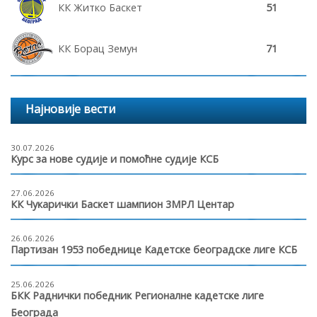
КК Житко Баскет
51
КК Борац Земун
71
Најновије вести
30.07.2026
Курс за нове судије и помоћне судије КСБ
27.06.2026
КК Чукарички Баскет шампион 3МРЛ Центар
26.06.2026
Партизан 1953 победнице Кадетске београдске лиге КСБ
25.06.2026
БКК Раднички победник Регионалне кадетске лиге
Београда