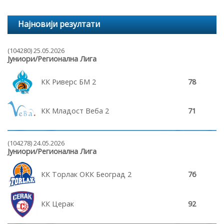
Најновији резултати
(104280) 25.05.2026
Јуниори/Регионална Лига
КК Риверс БМ 2
78
КК Младост Веба 2
71
(104278) 24.05.2026
Јуниори/Регионална Лига
КК Торлак ОКК Београд 2
76
КК Церак
92