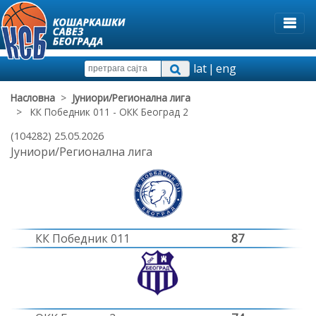
lat
|
eng
Насловна
>
Јуниори/Регионална лига
> КК Победник 011 - ОКК Београд 2
(104282) 25.05.2026
Јуниори/Регионална лига
КК Победник 011
87