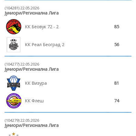
(104281) 22.05.2026
Јуниори/Регионална Лига
КК Беовук 72 - 2
85
КК Реал Београд 2
56
(104277) 22.05.2026
Јуниори/Регионална Лига
КК Визура
81
КК Флеш
74
(104279) 22.05.2026
Јуниори/Регионална Лига