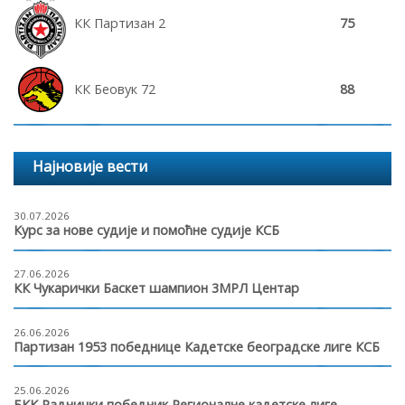
КК Партизан 2
75
КК Беовук 72
88
Најновије вести
30.07.2026
Курс за нове судије и помоћне судије КСБ
27.06.2026
КК Чукарички Баскет шампион 3МРЛ Центар
26.06.2026
Партизан 1953 победнице Кадетске београдске лиге КСБ
25.06.2026
БКК Раднички победник Регионалне кадетске лиге