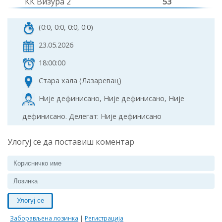
КК Визура 2
53
(0:0, 0:0, 0:0, 0:0)
23.05.2026
18:00:00
Стара хала (Лазаревац)
Није дефинисано, Није дефинисано, Није
дефинисано. Делегат: Није дефинисано
Улогуј се да поставиш коментар
Улогуј се
Заборављена лозинка
|
Регистрација