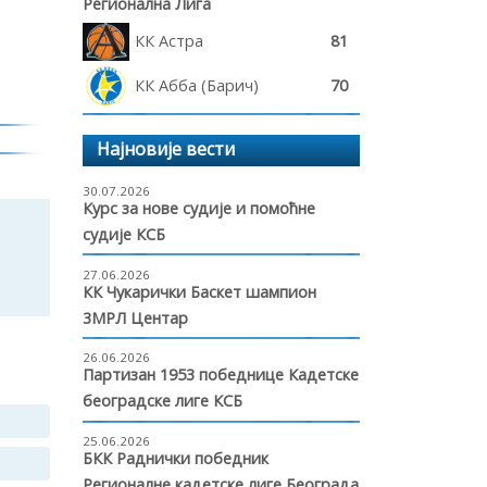
Регионална Лига
КК Астра
81
КК Абба (Барич)
70
Најновије вести
30.07.2026
Курс за нове судије и помоћне
судије КСБ
27.06.2026
КК Чукарички Баскет шампион
3МРЛ Центар
26.06.2026
Партизан 1953 победнице Кадетске
београдске лиге КСБ
25.06.2026
БКК Раднички победник
Регионалне кадетске лиге Београда