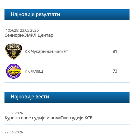
Најновији резултати
(105629) 23.05.2026
Сениори/3МРЛ Центар
КК Чукарички Баскет
91
КК Флеш
73
Најновије вести
30.07.2026
Курс за нове судије и помоћне судије КСБ
27.06.2026