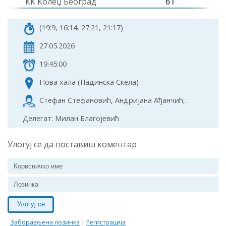
КК Колеџ Београд
61
(19:9, 16:14, 27:21, 21:17)
27.05.2026
19:45:00
Нова хала (Падинска Скела)
Стефан Стефановић, Андријана Ађанчић, .
Делегат: Милан Благојевић
Улогуј се да поставиш коментар
Улогуј се
Заборављена лозинка
|
Регистрација