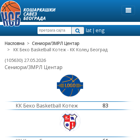
lat
|
eng
Насловна
>
Сениори/3МРЛ Центар
> КК Беко Basketball Котеж - КК Колеџ Београд
(105630) 27.05.2026
Сениори/3МРЛ Центар
КК Беко Basketball Котеж
83