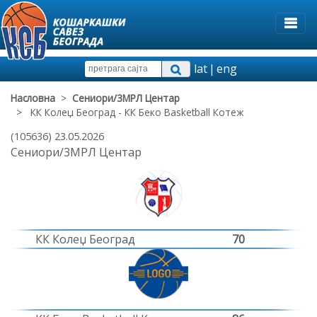
lat
|
eng
Насловна
>
Сениори/3МРЛ Центар
> КК Колеџ Београд - КК Беко Basketball Котеж
(105636) 23.05.2026
Сениори/3МРЛ Центар
КК Колеџ Београд
70