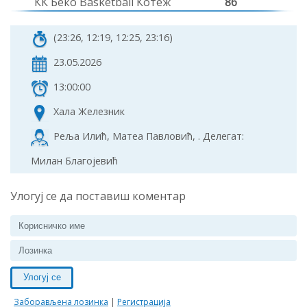
КК Беко Basketball Котеж
86
(23:26, 12:19, 12:25, 23:16)
23.05.2026
13:00:00
Хала Железник
Реља Илић, Матеа Павловић, . Делегат:
Милан Благојевић
Улогуј се да поставиш коментар
Улогуј се
Заборављена лозинка
|
Регистрација