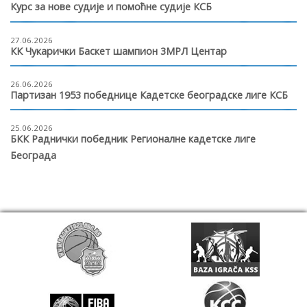
Курс за нове судије и помоћне судије КСБ
27.06.2026
КК Чукарички Баскет шампион 3МРЛ Центар
26.06.2026
Партизан 1953 победнице Кадетске београдске лиге КСБ
25.06.2026
БКК Раднички победник Регионалне кадетске лиге
Београда