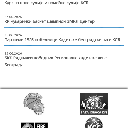
Курс за нове судије и помоћне судије КСБ
27.06.2026
КК Чукарички Баскет шампион 3МРЛ Центар
26.06.2026
Партизан 1953 победнице Кадетске београдске лиге КСБ
25.06.2026
БКК Раднички победник Регионалне кадетске лиге
Београда