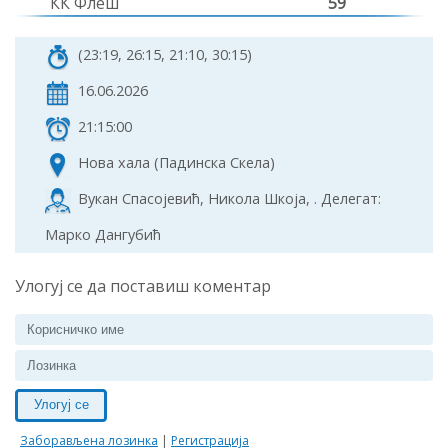
КК Флеш
59
(23:19, 26:15, 21:10, 30:15)
16.06.2026
21:15:00
Нова хала (Падинска Скела)
Вукан Спасојевић, Никола Шкоја, . Делегат:
Марко Дангубић
Улогуј се да поставиш коментар
Улогуј се
Заборављена лозинка
|
Регистрација