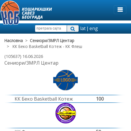
lat
|
eng
Насловна
>
Сениори/3МРЛ Центар
> КК Беко Basketball Котеж - КК Флеш
(105637) 16.06.2026
Сениори/3МРЛ Центар
КК Беко Basketball Котеж
100