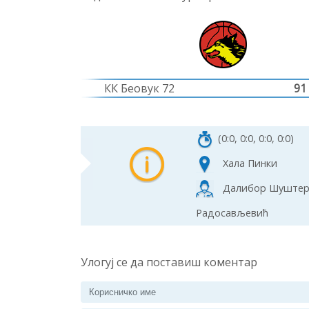
КК Беовук 72
91
(0:0, 0:0, 0:0, 0:0)
Хала Пинки
Далибор Шуштерш
Радосављевић
Улогуј се да поставиш коментар