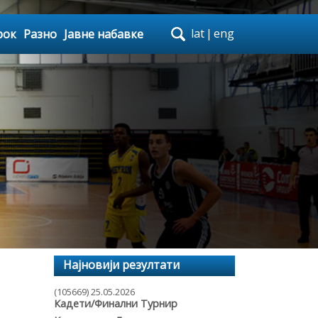
lat
|
eng
рок
Разно
Јавне набавке
Најновији резултати
(105669) 25.05.2026
Кадети/Финални Турнир