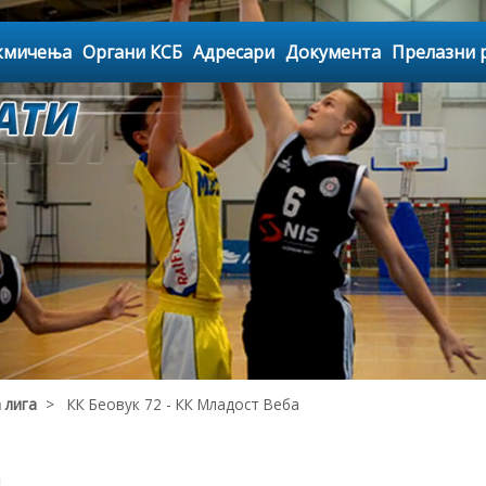
кмичења
Органи КСБ
Адресари
Документа
Прелазни 
 лига
> КК Беовук 72 - КК Младост Веба
а