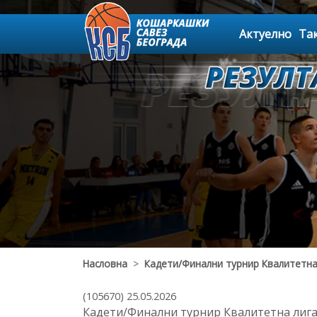
Актуелно
Та
Насловна
>
Кадети/Финални турнир Квалитетна
(105670) 25.05.2026
Кадети/Финални турнир Квалитетна лиг