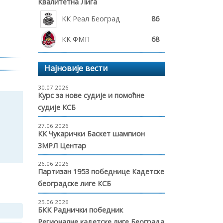
Квалитетна Лига
КК Реал Београд
86
КК ФМП
68
Најновије вести
30.07.2026
Курс за нове судије и помоћне
судије КСБ
27.06.2026
КК Чукарички Баскет шампион
3МРЛ Центар
26.06.2026
Партизан 1953 победнице Кадетске
београдске лиге КСБ
25.06.2026
БКК Раднички победник
Регионалне кадетске лиге Београда