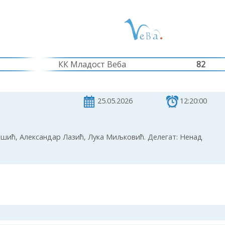
КК Младост Веба
82
25.05.2026
12:20:00
ић, Александар Лазић, Лука Миљковић. Делегат: Ненад