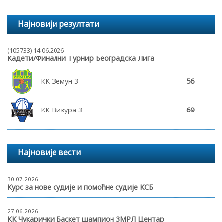
Најновији резултати
(105733) 14.06.2026
Кадети/Финални Турнир Београдска Лига
КК Земун 3
56
КК Визура 3
69
Најновије вести
30.07.2026
Курс за нове судије и помоћне судије КСБ
27.06.2026
КК Чукарички Баскет шампион 3МРЛ Центар