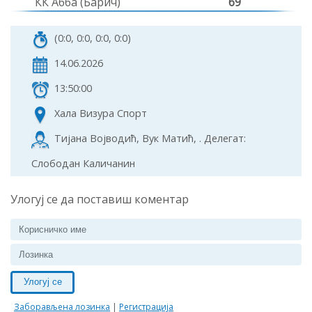
КК Абба (Барич)
69
(0:0, 0:0, 0:0, 0:0)
14.06.2026
13:50:00
Хала Визура Спорт
Тијана Војводић, Вук Матић, . Делегат:
Слободан Каличанин
Улогуј се да поставиш коментар
Улогуј се
Заборављена лозинка
|
Регистрација