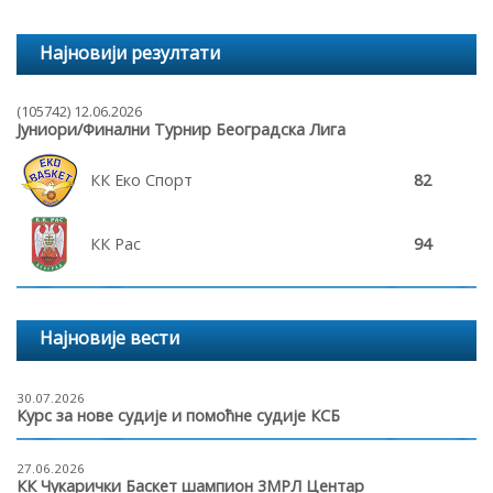
Најновији резултати
(105742) 12.06.2026
Јуниори/Финални Турнир Београдска Лига
КК Еко Спорт
82
КК Рас
94
Најновије вести
30.07.2026
Курс за нове судије и помоћне судије КСБ
27.06.2026
КК Чукарички Баскет шампион 3МРЛ Центар