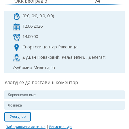
ОКК Београд 3
74
(0:0, 0:0, 0:0, 0:0)
12.06.2026
14:00:00
Спортски центар Раковица
Душан Новаковић, Реља Илић, . Делегат:
Љубомир Милетијев
Улогуј се да поставиш коментар
Улогуј се
Заборављена лозинка
|
Регистрација