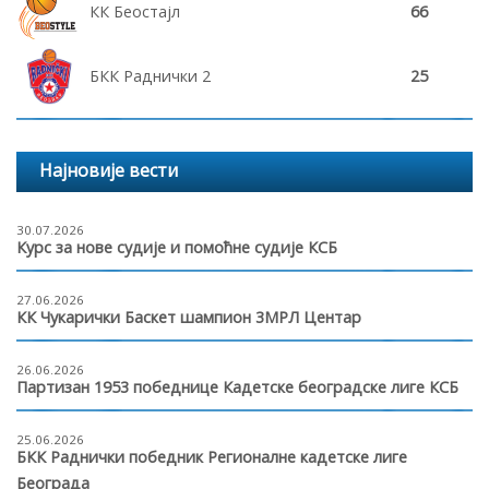
КК Беостајл
66
БКК Раднички 2
25
Најновије вести
30.07.2026
Курс за нове судије и помоћне судије КСБ
27.06.2026
КК Чукарички Баскет шампион 3МРЛ Центар
26.06.2026
Партизан 1953 победнице Кадетске београдске лиге КСБ
25.06.2026
БКК Раднички победник Регионалне кадетске лиге
Београда