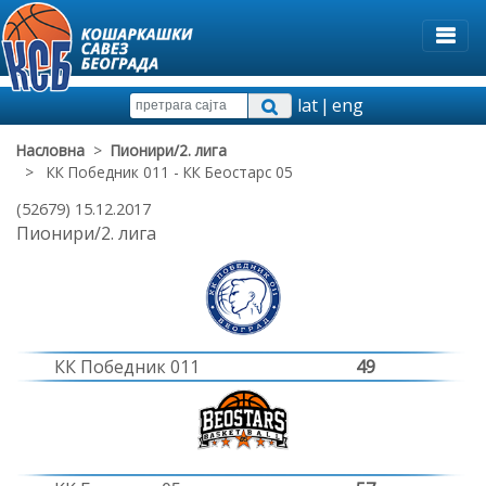
lat
|
eng
Насловна
>
Пионири/2. лига
> КК Победник 011 - КК Беостарс 05
(52679) 15.12.2017
Пионири/2. лига
КК Победник 011
49