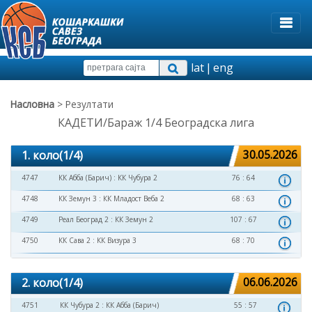
lat
|
eng
Насловна
> Резултати
КАДЕТИ/Бараж 1/4 Београдска лига
1. коло(1/4)
30.05.2026
4747
КК Абба (Барич)
:
КК Чубура 2
76 : 64
4748
КК Земун 3
:
КК Младост Веба 2
68 : 63
4749
Реал Београд 2
:
КК Земун 2
107 : 67
4750
КК Сава 2
:
КК Визура 3
68 : 70
2. коло(1/4)
06.06.2026
4751
КК Чубура 2
:
КК Абба (Барич)
55 : 57