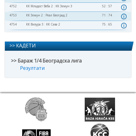
4752
КК Младост Веба 2
:
КК Земун 3
52 : 57
4753
КК Земун 2
:
Реал Београд 2
71 : 74
4754
КК Визура 3
:
КК Сава 2
75 : 65
>> КАДЕТИ
>> Бараж 1/4 Београдска лига
Резултати