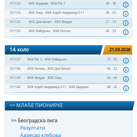
101133
ЖКК Барајево
:
ЖКК Рас 2
39 : 18
101134
ЖКК Змај
:
ЖКК Кораћ Академија 011
36 : 33
101135
ЖКК Див Баскет
:
ЖКК Визура
27 : 74
101136
ЖКК Победник
:
ЖКК Рипањ
45 : 33
14. коло
21.03.2026
101137
ЖКК Рас 2
:
ЖКК Победник
33 : 35
101138
ЖКК Рипањ
:
ЖКК Див Баскет
45 : 32
101139
ЖКК Визура
:
ЖКК Змај
56 : 49
101140
ЖКК Кораћ Академија 011
:
ЖКК Барајево
48 : 26
>> МЛАЂЕ ПИОНИРКЕ
>> Београдска лига
Резултати
Адресар клубова