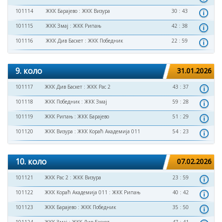
101114
ЖКК Барајево
:
ЖКК Визура
30 : 43
101115
ЖКК Змај
:
ЖКК Рипањ
42 : 38
101116
ЖКК Див Баскет
:
ЖКК Победник
22 : 59
9. коло
31.01.2026
101117
ЖКК Див Баскет
:
ЖКК Рас 2
43 : 37
101118
ЖКК Победник
:
ЖКК Змај
59 : 28
101119
ЖКК Рипањ
:
ЖКК Барајево
51 : 29
101120
ЖКК Визура
:
ЖКК Кораћ Академија 011
54 : 23
10. коло
07.02.2026
101121
ЖКК Рас 2
:
ЖКК Визура
23 : 59
101122
ЖКК Кораћ Академија 011
:
ЖКК Рипањ
40 : 42
101123
ЖКК Барајево
:
ЖКК Победник
35 : 50