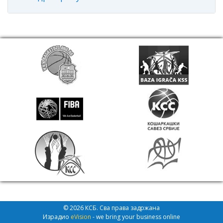
© 2026 КСБ. Сва права задржана
Израдио
eVision
- we bring your business online