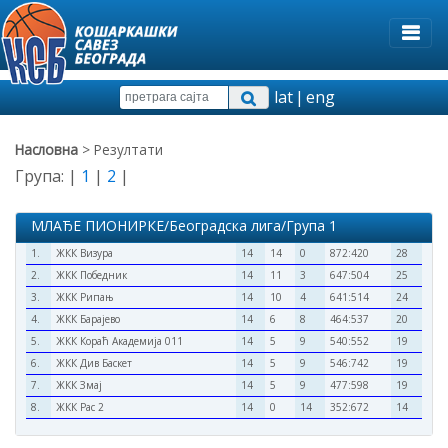
lat
|
eng
Насловна
> Резултати
Група: |
1
|
2
|
МЛАЂЕ ПИОНИРКЕ/Београдска лига/Група 1
1.
ЖКК Визура
14
14
0
872:420
28
2.
ЖКК Победник
14
11
3
647:504
25
3.
ЖКК Рипањ
14
10
4
641:514
24
4.
ЖКК Барајево
14
6
8
464:537
20
5.
ЖКК Кораћ Академија 011
14
5
9
540:552
19
6.
ЖКК Див Баскет
14
5
9
546:742
19
7.
ЖКК Змај
14
5
9
477:598
19
8.
ЖКК Рас 2
14
0
14
352:672
14