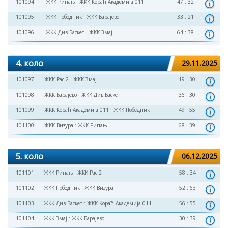
101094
ЖКК Рипањ
:
ЖКК Кораћ Академија 011
47 : 32
101095
ЖКК Победник
:
ЖКК Барајево
33 : 21
101096
ЖКК Див Баскет
:
ЖКК Змај
64 : 38
4. коло
29.11.2025
101097
ЖКК Рас 2
:
ЖКК Змај
19 : 30
101098
ЖКК Барајево
:
ЖКК Див Баскет
36 : 30
101099
ЖКК Кораћ Академија 011
:
ЖКК Победник
49 : 55
101100
ЖКК Визура
:
ЖКК Рипањ
68 : 39
5. коло
06.12.2025
101101
ЖКК Рипањ
:
ЖКК Рас 2
58 : 34
101102
ЖКК Победник
:
ЖКК Визура
52 : 63
101103
ЖКК Див Баскет
:
ЖКК Кораћ Академија 011
56 : 55
101104
ЖКК Змај
:
ЖКК Барајево
30 : 39