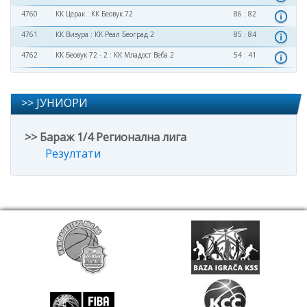
4760
КК Церак
:
КК Беовук 72
86 : 82
4761
КК Визура
:
КК Реал Београд 2
85 : 84
4762
КК Беовук 72 - 2
:
КК Младост Веба 2
54 : 41
>> ЈУНИОРИ
>> Бараж 1/4 Регионална лига
Резултати