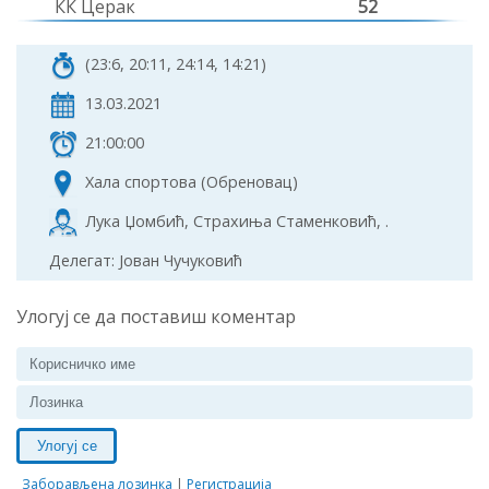
КК Церак
52
(23:6, 20:11, 24:14, 14:21)
13.03.2021
21:00:00
Хала спортова (Обреновац)
Лука Џомбић, Страхиња Стаменковић, .
Делегат: Јован Чучуковић
Улогуј се да поставиш коментар
Улогуј се
Заборављена лозинка
|
Регистрација