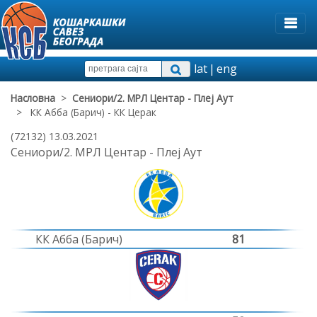
lat
|
eng
Насловна
>
Сениори/2. МРЛ Центар - Плеј Аут
> КК Абба (Барич) - КК Церак
(72132) 13.03.2021
Сениори/2. МРЛ Центар - Плеј Аут
КК Абба (Барич)
81