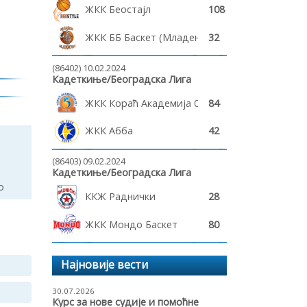
ЖКК Беостајл
108
ЖКК ББ Баскет (Младеновац)
32
(86402) 10.02.2024
Кадеткиње/Београдска Лига
ЖКК Кораћ Академија 011 - 2
84
ЖКК Абба
42
(86403) 09.02.2024
Кадеткиње/Београдска Лига
о
ККЖ Раднички
28
ЖКК Мондо Баскет
80
Најновије вести
30.07.2026
Курс за нове судије и помоћне