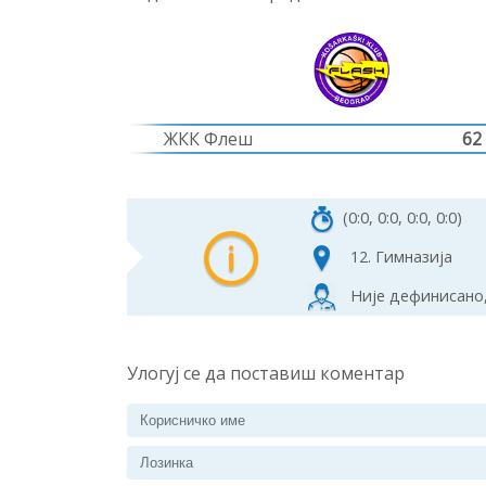
ЖКК Флеш
62
(0:0, 0:0, 0:0, 0:0)
12. Гимназија
Није дефинисано,
Улогуј се да поставиш коментар