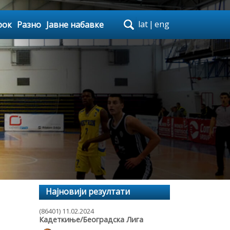
lat
|
eng
рок
Разно
Јавне набавке
Најновији резултати
(86401) 11.02.2024
Кадеткиње/Београдска Лига