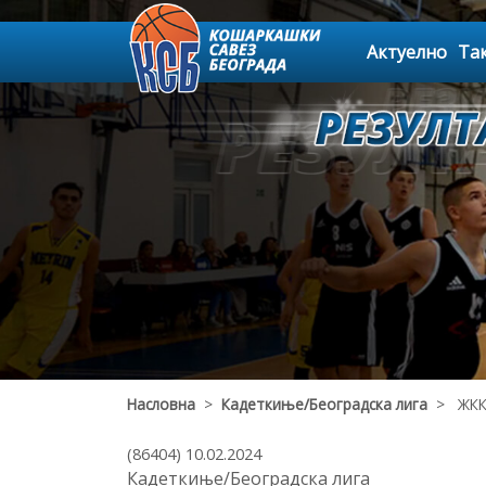
Актуелно
Та
Насловна
>
Кадеткиње/Београдска лига
> ЖКК 
(86404) 10.02.2024
Кадеткиње/Београдска лига