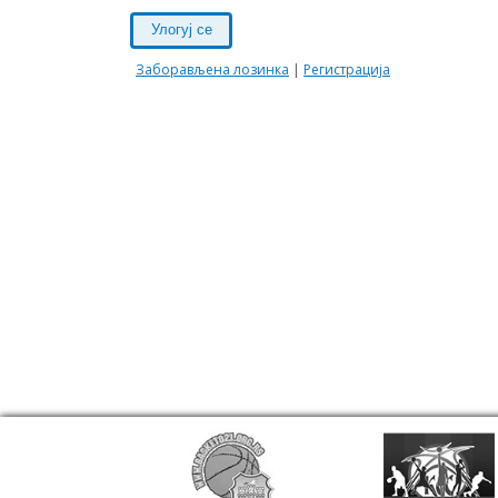
Улогуј се
Заборављена лозинка
|
Регистрација