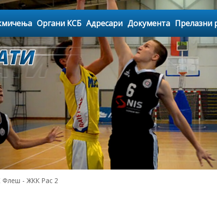
кмичења
Органи КСБ
Адресари
Документа
Прелазни 
Флеш - ЖКК Рас 2