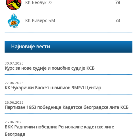
КК Беовук 72
79
КК Риверс БМ
73
Најновије вести
30.07.2026
Курс за нове судије и помоћне судије КСБ
27.06.2026
КК Чукарички Баскет шампион 3МРЛ Центар
26.06.2026
Партизан 1953 победнице Кадетске београдске лиге КСБ
25.06.2026
БКК Раднички победник Регионалне кадетске лиге
Београда