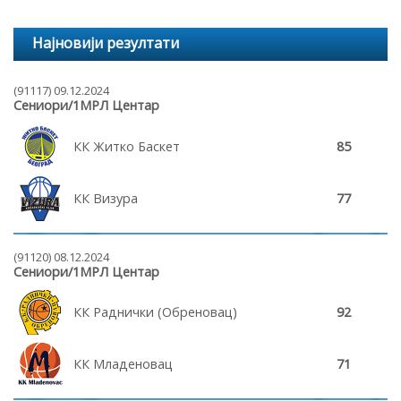
Најновији резултати
(91117) 09.12.2024
Сениори/1МРЛ Центар
КК Житко Баскет
85
КК Визура
77
(91120) 08.12.2024
Сениори/1МРЛ Центар
КК Раднички (Обреновац)
92
КК Младеновац
71