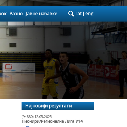
lat
|
eng
рок
Разно
Јавне набавке
Најновији резултати
(94880) 12.05.2025
Пионири/Регионална Лига У14