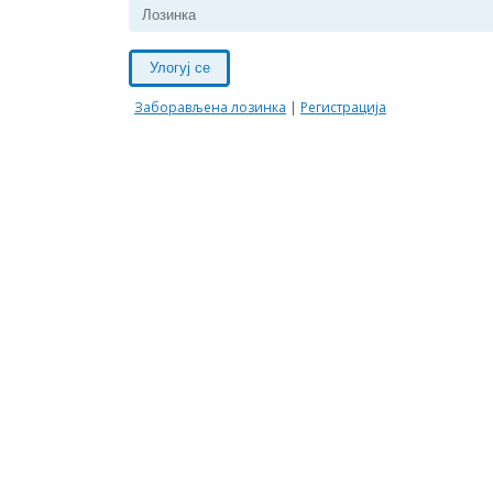
Улогуј се
Заборављена лозинка
|
Регистрација