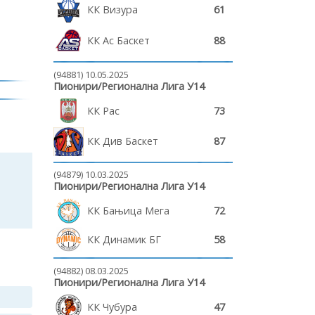
КК Визура
61
КК Ас Баскет
88
(94881) 10.05.2025
Пионири/Регионална Лига У14
КК Рас
73
КК Див Баскет
87
(94879) 10.03.2025
Пионири/Регионална Лига У14
КК Бањица Мега
72
КК Динамик БГ
58
(94882) 08.03.2025
Пионири/Регионална Лига У14
КК Чубура
47