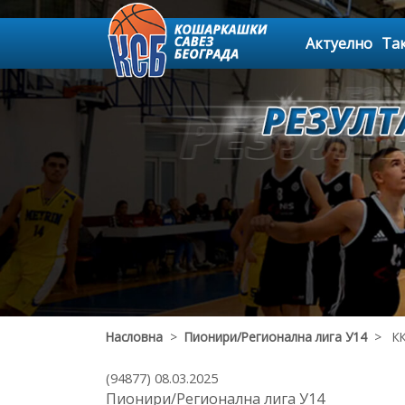
Актуелно
Та
Насловна
>
Пионири/Регионална лига У14
> КК 
(94877) 08.03.2025
Пионири/Регионална лига У14