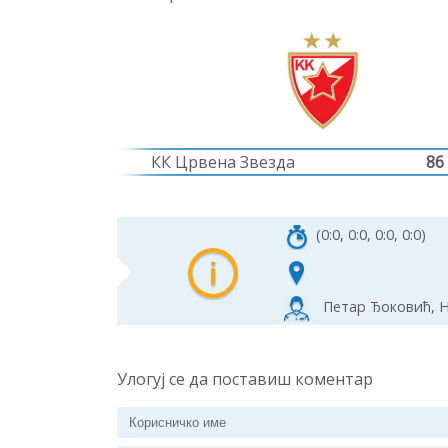
КК Црвена Звезда
86
(0:0, 0:0, 0:0, 0:0)
Петар Ђоковић, Н
Улогуј се да поставиш коментар