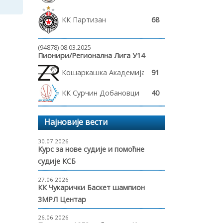
КК Партизан
68
(94878) 08.03.2025
Пионири/Регионална Лига У14
Кошаркашка Академија Ребрача
91
КК Сурчин Добановци
40
Најновије вести
30.07.2026
Курс за нове судије и помоћне
судије КСБ
27.06.2026
КК Чукарички Баскет шампион
3МРЛ Центар
26.06.2026