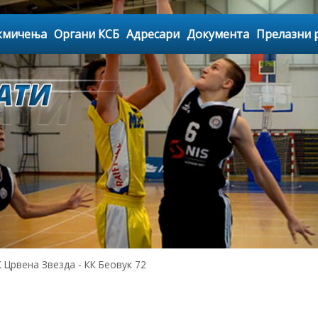
кмичења
Органи КСБ
Адресари
Документа
Прелазни 
Црвена Звезда - КК Беовук 72