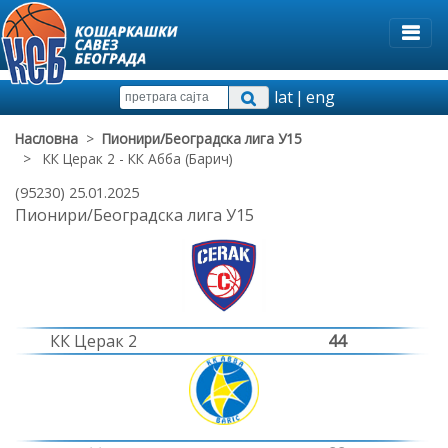
lat
|
eng
Насловна
>
Пионири/Београдска лига У15
> КК Церак 2 - КК Абба (Барич)
(95230) 25.01.2025
Пионири/Београдска лига У15
КК Церак 2
44