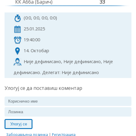
КК Абба (Барич)
33
(0:0, 0:0, 0:0, 0:0)
25.01.2025
19:40:00
14. Октобар
Није дефинисано, Није дефинисано, Није
дефинисано. Делегат: Није дефинисано
Улогуј се да поставиш коментар
Улогуј се
Заборављена лозинка
|
Регистрација