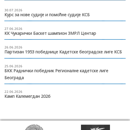
30.07.2026
Курс за нове судије и помоћне судије КСБ
27.06.2026
КК Чукарички Баскет шампион 3МРЛ Центар
26.06.2026
Партизан 1953 победнице Кадетске београдске лиге КСБ
25.06.2026
БКК Раднички победник Регионалне кадетске лиге
Београда
22.06.2026
Камп Калемегдан 2026