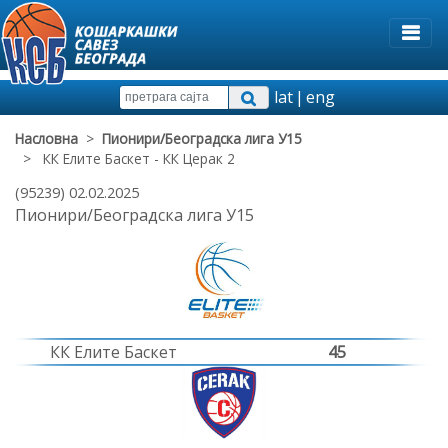
lat
|
eng
Насловна
>
Пионири/Београдска лига У15
> КК Елите Баскет - КК Церак 2
(95239) 02.02.2025
Пионири/Београдска лига У15
КК Елите Баскет
45