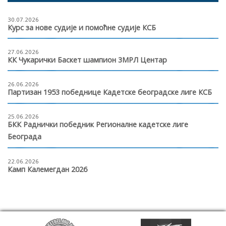
30.07.2026
Курс за нове судије и помоћне судије КСБ
27.06.2026
КК Чукарички Баскет шампион 3МРЛ Центар
26.06.2026
Партизан 1953 победнице Кадетске београдске лиге КСБ
25.06.2026
БКК Раднички победник Регионалне кадетске лиге
Београда
22.06.2026
Камп Калемегдан 2026