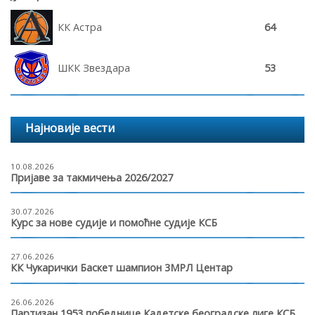
КК Астра
64
ШКК Звездара
53
Најновије вести
10.08.2026
Пријаве за такмичења 2026/2027
30.07.2026
Курс за нове судије и помоћне судије КСБ
27.06.2026
КК Чукарички Баскет шампион 3МРЛ Центар
26.06.2026
Партизан 1953 победнице Кадетске београдске лиге КСБ