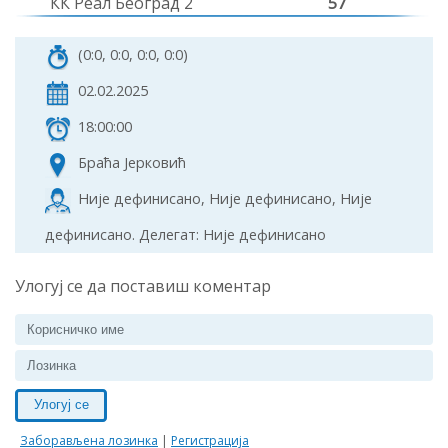
КК Реал Београд 2
57
(0:0, 0:0, 0:0, 0:0)
02.02.2025
18:00:00
Браћа Јерковић
Није дефинисано, Није дефинисано, Није
дефинисано. Делегат: Није дефинисано
Улогуј се да поставиш коментар
Улогуј се
Заборављена лозинка
|
Регистрација