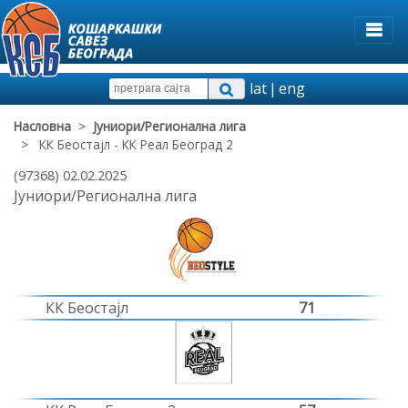
lat
|
eng
Насловна
>
Јуниори/Регионална лига
> КК Беостајл - КК Реал Београд 2
(97368) 02.02.2025
Јуниори/Регионална лига
КК Беостајл
71