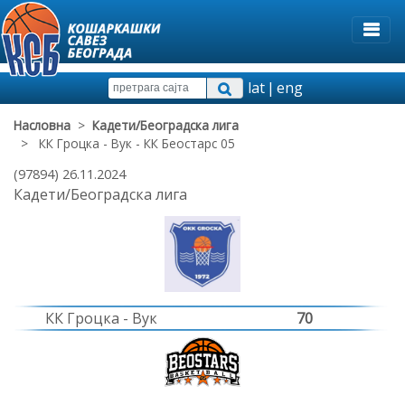
lat
|
eng
Насловна
>
Кадети/Београдска лига
> КК Гроцка - Вук - КК Беостарс 05
(97894) 26.11.2024
Кадети/Београдска лига
КК Гроцка - Вук
70