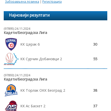
Заборављена лозинка
|
Регистрација
Најновији резултати
(97895) 24.11.2024
Кадети/Београдска Лига
КК Церак 6
30
КК Сурчин Добановци 2
55
(97893) 24.11.2024
Кадети/Београдска Лига
КК Торлак ОКК Београд 2
38
КК Ас Баскет 2
37