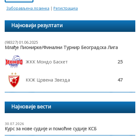
Заборављена лозинка
|
Регистрација
Најновији резултати
(98327) 01.06.2025
Млађе Пионирке/Финални Турнир Београдска Лига
ЖКК Мондо Баскет
25
ККЖ Црвена Звезда
47
Најновије вести
30.07.2026
Курс за нове судије и помоћне судије КСБ