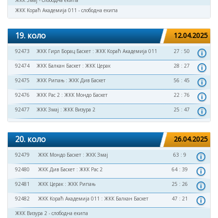
ЖКК Змај - слободна екипа
ЖКК Кораћ Академија 011 - слободна екипа
19. коло
12.04.2025
92473
ЖКК Гирл Борац Баскет
:
ЖКК Кораћ Академија 011
27 : 50
92474
ЖКК Балкан Баскет
:
ЖКК Церак
28 : 27
92475
ЖКК Рипањ
:
ЖКК Див Баскет
56 : 45
92476
ЖКК Рас 2
:
ЖКК Мондо Баскет
22 : 76
92477
ЖКК Змај
:
ЖКК Визура 2
25 : 47
20. коло
26.04.2025
92479
ЖКК Мондо Баскет
:
ЖКК Змај
63 : 9
92480
ЖКК Див Баскет
:
ЖКК Рас 2
64 : 39
92481
ЖКК Церак
:
ЖКК Рипањ
25 : 26
92482
ЖКК Кораћ Академија 011
:
ЖКК Балкан Баскет
47 : 21
ЖКК Визура 2 - слободна екипа