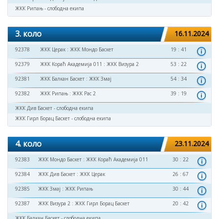
ЖКК Рипањ - слободна екипа
3. коло
16.11.2024
92378
ЖКК Церак
:
ЖКК Мондо Баскет
19 : 41
92379
ЖКК Кораћ Академија 011
:
ЖКК Визура 2
53 : 22
92381
ЖКК Балкан Баскет
:
ЖКК Змај
54 : 34
92382
ЖКК Рипањ
:
ЖКК Рас 2
39 : 19
ЖКК Див Баскет - слободна екипа
ЖКК Гирл Борац Баскет - слободна екипа
4. коло
23.11.2024
92383
ЖКК Мондо Баскет
:
ЖКК Кораћ Академија 011
30 : 22
92384
ЖКК Див Баскет
:
ЖКК Церак
26 : 67
92385
ЖКК Змај
:
ЖКК Рипањ
30 : 44
92387
ЖКК Визура 2
:
ЖКК Гирл Борац Баскет
20 : 42
ЖКК Балкан Баскет - слободна екипа