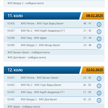
ЖКК Визура 2 - слободна екипа
11. коло
08.02.2025
92426
ЖКК Рипањ
:
ЖКК Гирл Борац Баскет
48 : 41
92427
ЖКК Рас 2
:
ЖКК Кораћ Академија 011
21 : 45
92428
ЖКК Змај
:
ЖКК Церак
31 : 44
92430
ЖКК Визура 2
:
ЖКК Мондо Баскет
24 : 48
ЖКК Балкан Баскет - слободна екипа
ЖКК Див Баскет - слободна екипа
12. коло
22.02.2025
92431
ЖКК Рипањ
:
ЖКК Балкан Баскет
23 : 45
92432
ЖКК Рас 2
:
ЖКК Гирл Борац Баскет
26 : 56
92433
ЖКК Змај
:
ЖКК Кораћ Академија 011
21 : 58
92435
ЖКК Визура 2
:
ЖКК Див Баскет
43 : 25
ЖКК Церак - слободна екипа