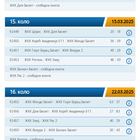
ЖКК Див Баскет - слободна екипа
15. коло
15.03.2025
92449
ЖКК Церак
:
ЖКК Див Баскет
20 : 18
92450
ЖКК Кораћ Академија 011
:
ЖКК Мондо Баскет
36 : 39
92451
ЖКК Гирл Борац Баскет
:
ЖКК Визура 2
49 : 29
92453
ЖКК Рипањ
:
ЖКК Змај
46 : 43
ЖКК Балкан Баскет - слободна екипа
ЖКК Рас 2 - слободна екипа
16. коло
22.03.2025
92455
ЖКК Мондо Баскет
:
ЖКК Гирл Борац Баскет
63 : 37
92456
ЖКК Див Баскет
:
ЖКК Кораћ Академија 011
27 : 83
92457
ЖКК Змај
:
ЖКК Рас 2
40 : 29
92459
ЖКК Визура 2
:
ЖКК Балкан Баскет
30 : 43
ЖКК Рипањ - слободна екипа