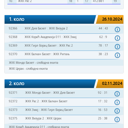
10.
ЖКК Рас 2
18
1
17
412:881
19
1. коло
26.10.2024
92366
ЖКК Див Баскет
:
ЖКК Визура 2
44 : 43
92368
ЖКК Кораћ Академија 011
:
ЖКК Змај
62 : 9
92369
ЖКК Гирл Борац Баскет
:
ЖКК Рас 2
78 : 17
92370
ЖКК Балкан Баскет
:
ЖКК Рипањ
38 : 23
ЖКК Мондо Баскет - слободна екипа
ЖКК Церак - слободна екипа
2. коло
02.11.2024
92371
ЖКК Мондо Баскет
:
ЖКК Див Баскет
92 : 31
92372
ЖКК Рас 2
:
ЖКК Балкан Баскет
17 : 32
92373
ЖКК Змај
:
ЖКК Гирл Борац Баскет
16 : 53
92375
ЖКК Визура 2
:
ЖКК Церак
25 : 38
ЖКК Кораћ Академија 011 - слободна екипа