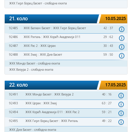
ЖКК Гирл Борац Баскет - слободна екипа
21. коло
10.05.2025
92485
ЖКК Балкан Баскет
:
ЖКК Гирл Борац Баскет
42 : 37
92486
ЖКК Рипањ
:
ЖКК Кораћ Академија 011
29 : 62
92487
ЖКК Рас 2
:
ЖКК Церак
30 : 43
92488
ЖКК Змај
:
ЖКК Див Баскет
59 : 50
ЖКК Мондо Баскет - слободна екипа
ЖКК Визура 2 - слободна екипа
22. коло
17.05.2025
92491
ЖКК Мондо Баскет
:
ЖКК Визура 2
40 : 16
92493
ЖКК Церак
:
ЖКК Змај
63 : 27
92494
ЖКК Кораћ Академија 011
:
ЖКК Рас 2
59 : 21
92495
ЖКК Гирл Борац Баскет
:
ЖКК Рипањ
49 : 22
ЖКК Див Баскет - слободна екипа