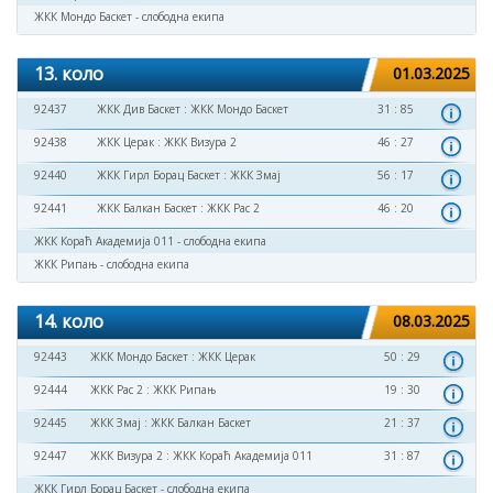
ЖКК Мондо Баскет - слободна екипа
13. коло
01.03.2025
92437
ЖКК Див Баскет
:
ЖКК Мондо Баскет
31 : 85
92438
ЖКК Церак
:
ЖКК Визура 2
46 : 27
92440
ЖКК Гирл Борац Баскет
:
ЖКК Змај
56 : 17
92441
ЖКК Балкан Баскет
:
ЖКК Рас 2
46 : 20
ЖКК Кораћ Академија 011 - слободна екипа
ЖКК Рипањ - слободна екипа
14. коло
08.03.2025
92443
ЖКК Мондо Баскет
:
ЖКК Церак
50 : 29
92444
ЖКК Рас 2
:
ЖКК Рипањ
19 : 30
92445
ЖКК Змај
:
ЖКК Балкан Баскет
21 : 37
92447
ЖКК Визура 2
:
ЖКК Кораћ Академија 011
31 : 87
ЖКК Гирл Борац Баскет - слободна екипа