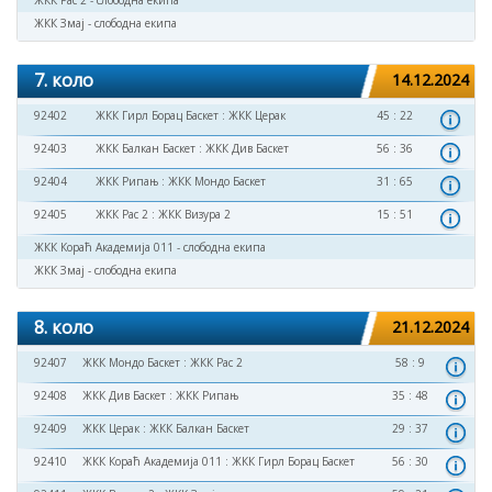
ЖКК Рас 2 - слободна екипа
ЖКК Змај - слободна екипа
7. коло
14.12.2024
92402
ЖКК Гирл Борац Баскет
:
ЖКК Церак
45 : 22
92403
ЖКК Балкан Баскет
:
ЖКК Див Баскет
56 : 36
92404
ЖКК Рипањ
:
ЖКК Мондо Баскет
31 : 65
92405
ЖКК Рас 2
:
ЖКК Визура 2
15 : 51
ЖКК Кораћ Академија 011 - слободна екипа
ЖКК Змај - слободна екипа
8. коло
21.12.2024
92407
ЖКК Мондо Баскет
:
ЖКК Рас 2
58 : 9
92408
ЖКК Див Баскет
:
ЖКК Рипањ
35 : 48
92409
ЖКК Церак
:
ЖКК Балкан Баскет
29 : 37
92410
ЖКК Кораћ Академија 011
:
ЖКК Гирл Борац Баскет
56 : 30