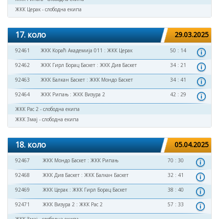
ЖКК Церак - слободна екипа
17. коло
29.03.2025
92461
ЖКК Кораћ Академија 011
:
ЖКК Церак
50 : 14
92462
ЖКК Гирл Борац Баскет
:
ЖКК Див Баскет
34 : 21
92463
ЖКК Балкан Баскет
:
ЖКК Мондо Баскет
34 : 41
92464
ЖКК Рипањ
:
ЖКК Визура 2
42 : 29
ЖКК Рас 2 - слободна екипа
ЖКК Змај - слободна екипа
18. коло
05.04.2025
92467
ЖКК Мондо Баскет
:
ЖКК Рипањ
70 : 30
92468
ЖКК Див Баскет
:
ЖКК Балкан Баскет
32 : 41
92469
ЖКК Церак
:
ЖКК Гирл Борац Баскет
38 : 40
92471
ЖКК Визура 2
:
ЖКК Рас 2
57 : 33