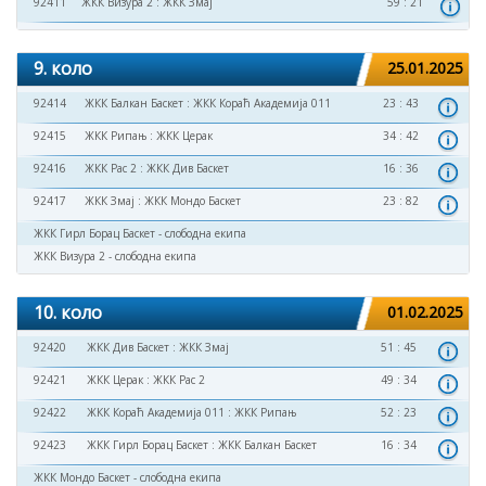
92411
ЖКК Визура 2
:
ЖКК Змај
59 : 21
9. коло
25.01.2025
92414
ЖКК Балкан Баскет
:
ЖКК Кораћ Академија 011
23 : 43
92415
ЖКК Рипањ
:
ЖКК Церак
34 : 42
92416
ЖКК Рас 2
:
ЖКК Див Баскет
16 : 36
92417
ЖКК Змај
:
ЖКК Мондо Баскет
23 : 82
ЖКК Гирл Борац Баскет - слободна екипа
ЖКК Визура 2 - слободна екипа
10. коло
01.02.2025
92420
ЖКК Див Баскет
:
ЖКК Змај
51 : 45
92421
ЖКК Церак
:
ЖКК Рас 2
49 : 34
92422
ЖКК Кораћ Академија 011
:
ЖКК Рипањ
52 : 23
92423
ЖКК Гирл Борац Баскет
:
ЖКК Балкан Баскет
16 : 34
ЖКК Мондо Баскет - слободна екипа