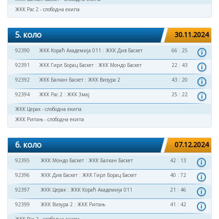
ЖКК Рас 2 - слободна екипа
5. коло
30.11.2024
92390
ЖКК Кораћ Академија 011
:
ЖКК Див Баскет
66 : 25
92391
ЖКК Гирл Борац Баскет
:
ЖКК Мондо Баскет
22 : 43
92392
ЖКК Балкан Баскет
:
ЖКК Визура 2
43 : 20
92394
ЖКК Рас 2
:
ЖКК Змај
25 : 22
ЖКК Церак - слободна екипа
ЖКК Рипањ - слободна екипа
6. коло
07.12.2024
92395
ЖКК Мондо Баскет
:
ЖКК Балкан Баскет
42 : 13
92396
ЖКК Див Баскет
:
ЖКК Гирл Борац Баскет
40 : 72
92397
ЖКК Церак
:
ЖКК Кораћ Академија 011
21 : 46
92399
ЖКК Визура 2
:
ЖКК Рипањ
41 : 42