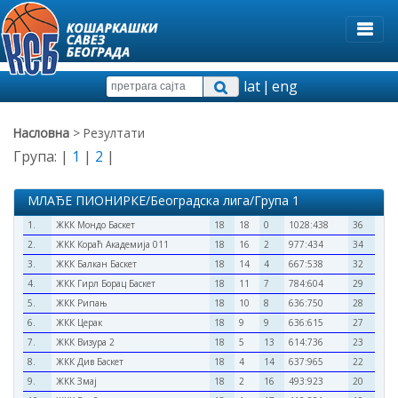
lat
|
eng
Насловна
> Резултати
Група: |
1
|
2
|
МЛАЂЕ ПИОНИРКЕ/Београдска лига/Група 1
1.
ЖКК Мондо Баскет
18
18
0
1028:438
36
2.
ЖКК Кораћ Академија 011
18
16
2
977:434
34
3.
ЖКК Балкан Баскет
18
14
4
667:538
32
4.
ЖКК Гирл Борац Баскет
18
11
7
784:604
29
5.
ЖКК Рипањ
18
10
8
636:750
28
6.
ЖКК Церак
18
9
9
636:615
27
7.
ЖКК Визура 2
18
5
13
614:736
23
8.
ЖКК Див Баскет
18
4
14
637:965
22
9.
ЖКК Змај
18
2
16
493:923
20