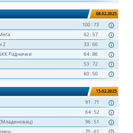
08.02.2025
100 : 73
Мега
62 : 57
н 2
33 : 60
БКК Раднички
64 : 86
53 : 72
60 : 50
15.02.2025
91 : 71
64 : 52
 (Младеновац)
96 : 51
емун
75 : 61