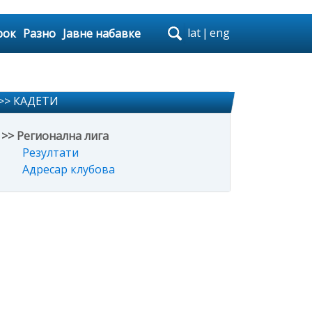
lat
|
eng
рок
Разно
Јавне набавке
>> КАДЕТИ
>> Регионална лига
Резултати
Адресар клубова