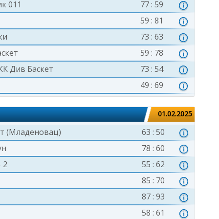
к 011
77 : 59
59 : 81
ки
73 : 63
аскет
59 : 78
КК Див Баскет
73 : 54
49 : 69
01.02.2025
ет (Младеновац)
63 : 50
ун
78 : 60
 2
55 : 62
85 : 70
87 : 93
58 : 61