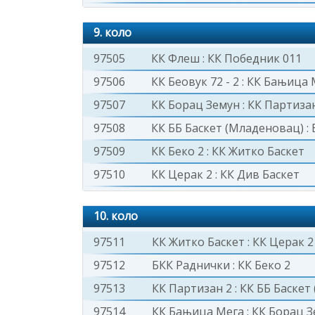
9. коло
97505
КК Флеш
:
КК Победник 011
97506
КК Беовук 72 - 2
:
КК Бањица 
97507
КК Борац Земун
:
КК Партиза
97508
КК ББ Баскет (Младеновац)
:
97509
КК Беко 2
:
КК Житко Баскет
97510
КК Церак 2
:
КК Див Баскет
10. коло
97511
КК Житко Баскет
:
КК Церак 2
97512
БКК Раднички
:
КК Беко 2
97513
КК Партизан 2
:
КК ББ Баскет
97514
КК Бањица Мега
:
КК Борац З