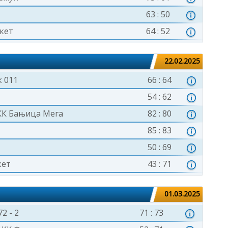
63 : 50
кет
64 : 52
22.02.2025
 011
66 : 64
54 : 62
КК Бањица Мега
82 : 80
85 : 83
50 : 69
кет
43 : 71
01.03.2025
2 - 2
71 : 73