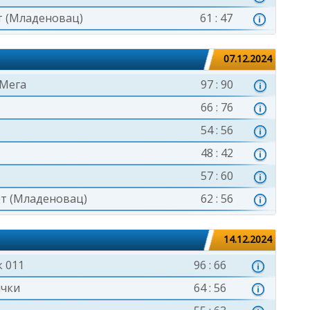
т (Младеновац)
61 : 47
07.12.2024
 Мега
97 : 90
66 : 76
54 : 56
48 : 42
57 : 60
ет (Младеновац)
62 : 56
14.12.2024
 011
96 : 66
ички
64 : 56