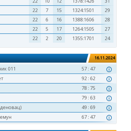
22
10
12
1378:1426
31
22
7
15
1324:1501
29
22
6
16
1388:1606
28
22
5
17
1264:1505
27
22
2
20
1355:1701
24
16.11.2024
ник 011
57 : 47
ет
92 : 62
78 : 75
79 : 63
аденовац)
49 : 69
Земун
67 : 47