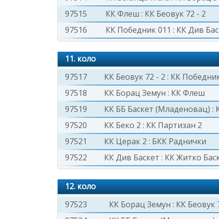
97515
КК Флеш
:
КК Беовук 72 - 2
97516
КК Победник 011
:
КК Див Бас
11. коло
97517
КК Беовук 72 - 2
:
КК Победник
97518
КК Борац Земун
:
КК Флеш
97519
КК ББ Баскет (Младеновац)
:
97520
КК Беко 2
:
КК Партизан 2
97521
КК Церак 2
:
БКК Раднички
97522
КК Див Баскет
:
КК Житко Бас
12. коло
97523
КК Борац Земун
:
КК Беовук 7