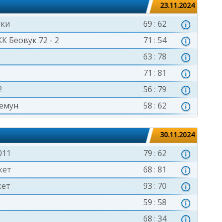
23.11.2024
чки
69 : 62
КК Беовук 72 - 2
71 : 54
63 : 78
71 : 81
2
56 : 79
Земун
58 : 62
30.11.2024
011
79 : 62
кет
68 : 81
кет
93 : 70
59 : 58
68 : 34