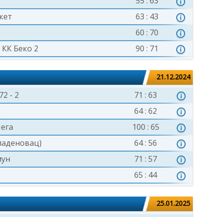
55 : 63
кет
63 : 43
60 : 70
:
КК Беко 2
90 : 71
21.12.2024
2 - 2
71 : 63
64 : 62
ега
100 : 65
ладеновац)
64 : 56
мун
71 : 57
65 : 44
25.01.2025