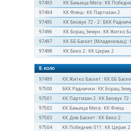
97493
КК Бањица Мега
:
КК Победни
97494
КК Флеш
:
КК Партизан 2
97495
КК Беовук 72 - 2
:
БКК Раднич
97496
КК Борац Земун
:
КК Житко Б
97497
КК ББ Баскет (Младеновац)
:
97498
КК Беко 2
:
КК Церак 2
8. коло
97499
КК Житко Баскет
:
КК ББ Баск
97500
БКК Раднички
:
КК Борац Зем
97501
КК Партизан 2
:
КК Беовук 72 -
97502
КК Бањица Мега
:
КК Флеш
97503
КК Див Баскет
:
КК Беко 2
97504
КК Победник 011
:
КК Церак 2