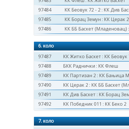
97483
КК Флеш
:
КК Житко Баскет
97484
КК Беовук 72 - 2
:
КК Див Бас
97485
КК Борац Земун
:
КК Церак 2
97486
КК ББ Баскет (Младеновац)
6. коло
97487
КК Житко Баскет
:
КК Беовук 7
97488
БКК Раднички
:
КК Флеш
97489
КК Партизан 2
:
КК Бањица М
97490
КК Церак 2
:
КК ББ Баскет (М
97491
КК Див Баскет
:
КК Борац Зе
97492
КК Победник 011
:
КК Беко 2
7. коло