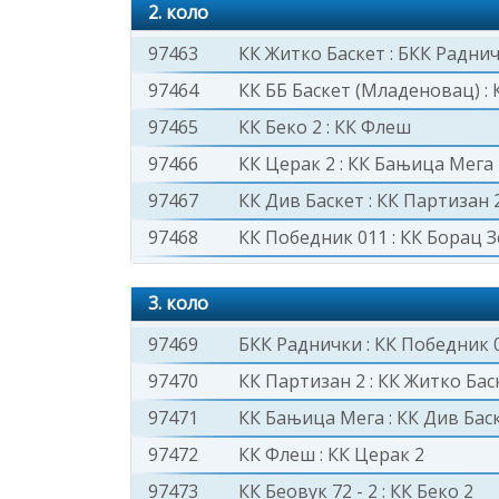
2. коло
97463
КК Житко Баскет
:
БКК Радни
97464
КК ББ Баскет (Младеновац)
:
97465
КК Беко 2
:
КК Флеш
97466
КК Церак 2
:
КК Бањица Мега
97467
КК Див Баскет
:
КК Партизан 
97468
КК Победник 011
:
КК Борац 
3. коло
97469
БКК Раднички
:
КК Победник 
97470
КК Партизан 2
:
КК Житко Бас
97471
КК Бањица Мега
:
КК Див Бас
97472
КК Флеш
:
КК Церак 2
97473
КК Беовук 72 - 2
:
КК Беко 2