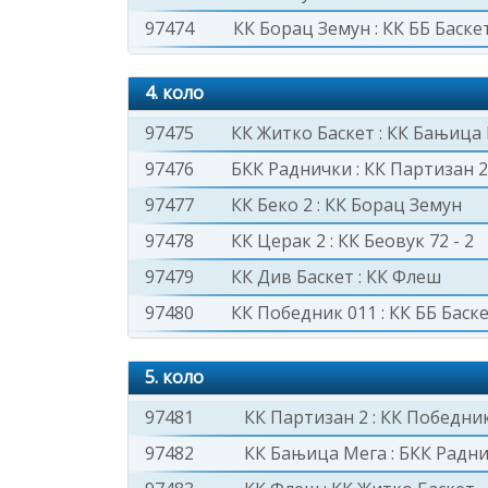
97474
КК Борац Земун
:
КК ББ Баске
4. коло
97475
КК Житко Баскет
:
КК Бањица
97476
БКК Раднички
:
КК Партизан 2
97477
КК Беко 2
:
КК Борац Земун
97478
КК Церак 2
:
КК Беовук 72 - 2
97479
КК Див Баскет
:
КК Флеш
97480
КК Победник 011
:
КК ББ Баск
5. коло
97481
КК Партизан 2
:
КК Победник
97482
КК Бањица Мега
:
БКК Радн