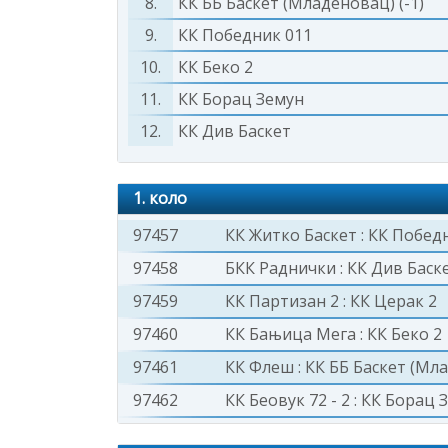
8.
КК ББ Баскет (Младеновац) (-1)
9.
КК Победник 011
10.
КК Беко 2
11.
КК Борац Земун
12.
КК Див Баскет
1. коло
97457
КК Житко Баскет
:
КК Побед
97458
БКК Раднички
:
КК Див Баск
97459
КК Партизан 2
:
КК Церак 2
97460
КК Бањица Мега
:
КК Беко 2
97461
КК Флеш
:
КК ББ Баскет (Мл
97462
КК Беовук 72 - 2
:
КК Борац 