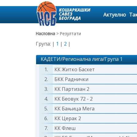
Актуелно
Та
Насловна
> Резултати
Група: |
1
|
2
|
КАДЕТИ/Регионална лига/Група 1
1.
КК Житко Баскет
2.
БКК Раднички
3.
КК Партизан 2
4.
КК Беовук 72 - 2
5.
КК Бањица Мега
6.
КК Церак 2
7.
КК Флеш