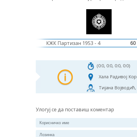
КЖК Партизан 1953 - 4
60
(0:0, 0:0, 0:0, 0:0)
Хала Радивој Кор
Тијана Војводић,
Улогуј се да поставиш коментар