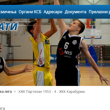
кмичења
Органи КСБ
Адресари
Документа
Прелазни 
ка лига
> КЖК Партизан 1953 - 4 - ЖКК Карабурма
ига