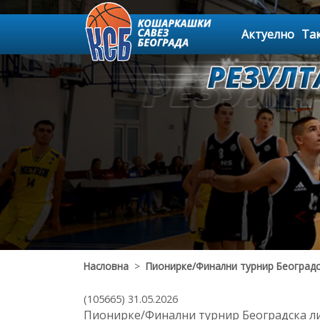
Актуелно
Та
Насловна
>
Пионирке/Финални турнир Београдс
(105665) 31.05.2026
Пионирке/Финални турнир Београдска л