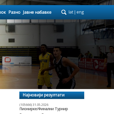
lat
|
eng
рок
Разно
Јавне набавке
Најновији резултати
(105666) 31.05.2026
Пионирке/Финални Турнир