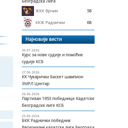
Београдска Лига
ЖКК Врчин
58
ККЖ Раднички
68
Најновије вести
30.07.2026
Курс за нове судије и помоћне
судије КСБ
27.06.2026
КК Чукарички Баскет шампион
3МРЛ Центар
26.06.2026
Партизан 1953 победнице Кадетске
београдске лиге КСБ
25.06.2026
БКК Раднички победник
Регионалне кадетске лиге Београда