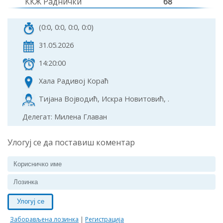
ККЖ Раднички
68
(0:0, 0:0, 0:0, 0:0)
31.05.2026
14:20:00
Хала Радивој Кораћ
Тијана Војводић, Искра Новитовић, .
Делегат: Милена Главан
Улогуј се да поставиш коментар
Улогуј се
Заборављена лозинка
|
Регистрација