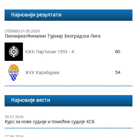
Најновији резултати
(105665) 31.05.2026
Пионирке/Финални Турнир Београдска Лига
КЖК Партизан 1953 - 4
60
ЖКК Карабурма
54
Најновије вести
30.07.2026
Курс за нове судије и помоћне судије КСБ
27.06.2026