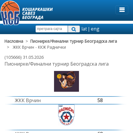
lat
|
eng
Насловна
>
Пионирке/Финални турнир Београдска лига
> ЖКК Врчин - ККЖ Раднички
(105666) 31.05.2026
Пионирке/Финални турнир Београдска лига
ЖКК Врчин
58