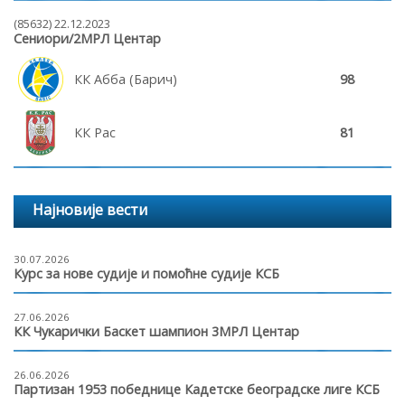
(85632) 22.12.2023
Сениори/2МРЛ Центар
КК Абба (Барич)
98
КК Рас
81
Најновије вести
30.07.2026
Курс за нове судије и помоћне судије КСБ
27.06.2026
КК Чукарички Баскет шампион 3МРЛ Центар
26.06.2026
Партизан 1953 победнице Кадетске београдске лиге КСБ