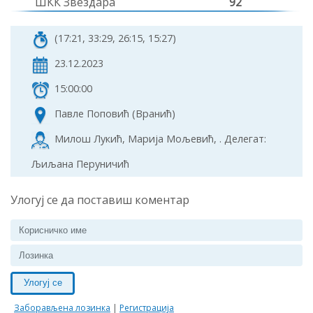
ШКК Звездара
92
(17:21, 33:29, 26:15, 15:27)
23.12.2023
15:00:00
Павле Поповић (Вранић)
Милош Лукић, Марија Мољевић, . Делегат:
Љиљана Перуничић
Улогуј се да поставиш коментар
Улогуј се
Заборављена лозинка
|
Регистрација