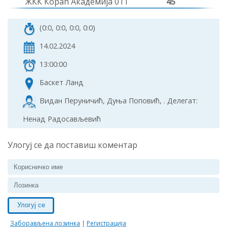
ЖКК Кораћ Академија 011
45
(0:0, 0:0, 0:0, 0:0)
14.02.2024
13:00:00
Баскет Ланд
Видан Перуничић, Дуња Поповић, . Делегат:
Ненад Радосављевић
Улогуј се да поставиш коментар
Улогуј се
Заборављена лозинка
|
Регистрација