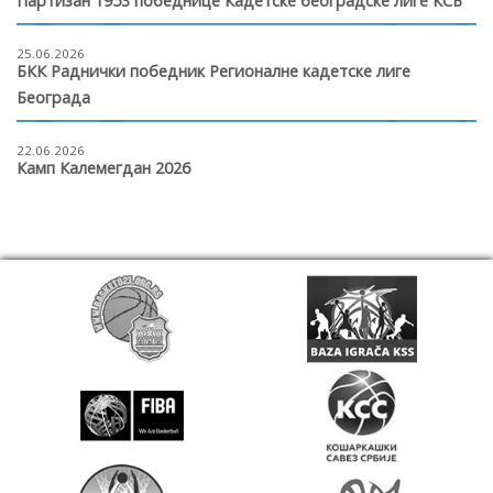
Партизан 1953 победнице Кадетске београдске лиге КСБ
25.06.2026
БКК Раднички победник Регионалне кадетске лиге
Београда
22.06.2026
Камп Калемегдан 2026