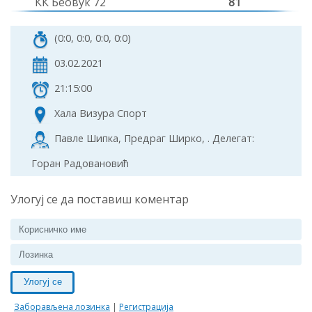
КК Беовук 72
81
(0:0, 0:0, 0:0, 0:0)
03.02.2021
21:15:00
Хала Визура Спорт
Павле Шипка, Предраг Ширко, . Делегат:
Горан Радовановић
Улогуј се да поставиш коментар
Улогуј се
Заборављена лозинка
|
Регистрација