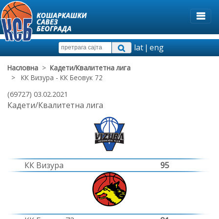
lat
|
eng
Насловна
>
Кадети/Квалитетна лига
> КК Визура - КК Беовук 72
(69727) 03.02.2021
Кадети/Квалитетна лига
КК Визура
95