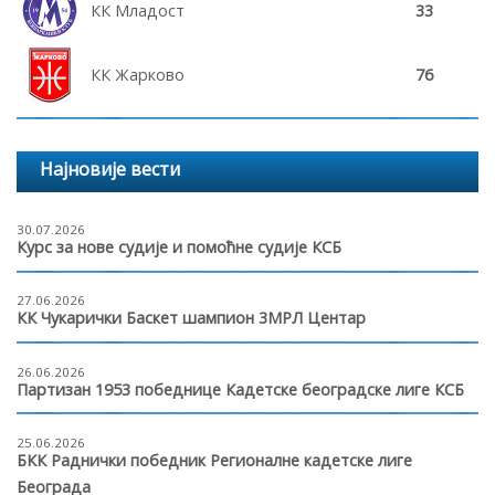
КК Младост
33
КК Жарково
76
Најновије вести
30.07.2026
Курс за нове судије и помоћне судије КСБ
27.06.2026
КК Чукарички Баскет шампион 3МРЛ Центар
26.06.2026
Партизан 1953 победнице Кадетске београдске лиге КСБ
25.06.2026
БКК Раднички победник Регионалне кадетске лиге
Београда