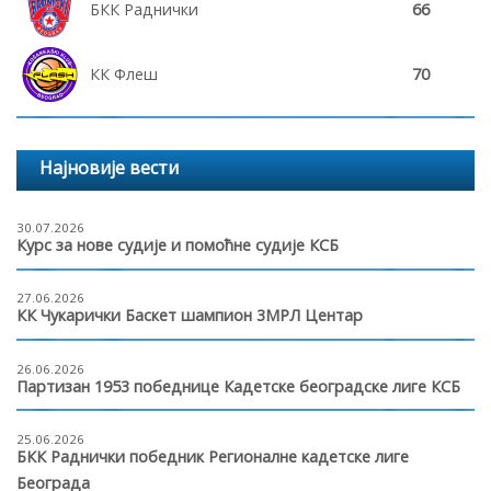
БКК Раднички
66
КК Флеш
70
Најновије вести
30.07.2026
Курс за нове судије и помоћне судије КСБ
27.06.2026
КК Чукарички Баскет шампион 3МРЛ Центар
26.06.2026
Партизан 1953 победнице Кадетске београдске лиге КСБ
25.06.2026
БКК Раднички победник Регионалне кадетске лиге
Београда