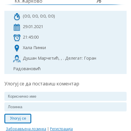
КК Жарково
76
(0:0, 0:0, 0:0, 0:0)
29.01.2021
21:45:00
Хала Пинки
Душан Марчетић, , . Делегат: Горан
Радовановић
Улогуј се да поставиш коментар
Улогуј се
Заборављена лозинка
|
Регистрација