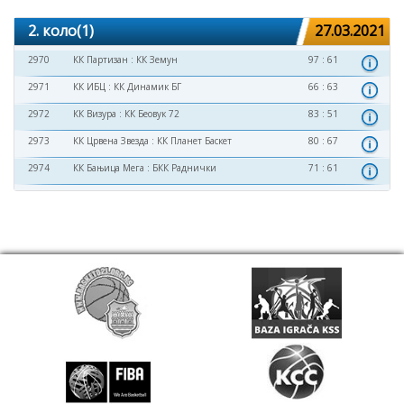
2. коло(1)
27.03.2021
2970
КК Партизан
:
КК Земун
97 : 61
2971
КК ИБЦ
:
КК Динамик БГ
66 : 63
2972
КК Визура
:
КК Беовук 72
83 : 51
2973
КК Црвена Звезда
:
КК Планет Баскет
80 : 67
2974
КК Бањица Мега
:
БКК Раднички
71 : 61