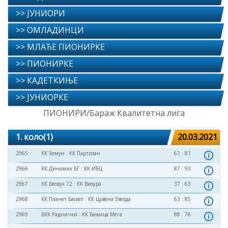
>> ЈУНИОРИ
>> ОМЛАДИНЦИ
>> МЛАЂЕ ПИОНИРКЕ
>> ПИОНИРКЕ
>> КАДЕТКИЊЕ
>> ЈУНИОРКЕ
ПИОНИРИ/Бараж Квалитетна лига
1. коло(1)
20.03.2021
2965
КК Земун
:
КК Партизан
61 : 81
2966
КК Динамик БГ
:
КК ИБЦ
87 : 93
2967
КК Беовук 72
:
КК Визура
37 : 63
2968
КК Планет Баскет
:
КК Црвена Звезда
63 : 85
2969
БКК Раднички
:
КК Бањица Мега
88 : 76