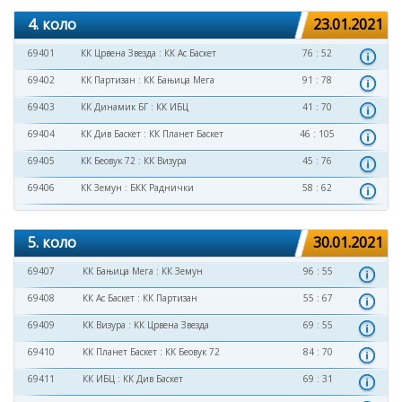
4. коло
23.01.2021
69401
КК Црвена Звезда
:
КК Ас Баскет
76 : 52
69402
КК Партизан
:
КК Бањица Мега
91 : 78
69403
КК Динамик БГ
:
КК ИБЦ
41 : 70
69404
КК Див Баскет
:
КК Планет Баскет
46 : 105
69405
КК Беовук 72
:
КК Визура
45 : 76
69406
КК Земун
:
БКК Раднички
58 : 62
5. коло
30.01.2021
69407
КК Бањица Мега
:
КК Земун
96 : 55
69408
КК Ас Баскет
:
КК Партизан
55 : 67
69409
КК Визура
:
КК Црвена Звезда
69 : 55
69410
КК Планет Баскет
:
КК Беовук 72
84 : 70
69411
КК ИБЦ
:
КК Див Баскет
69 : 31