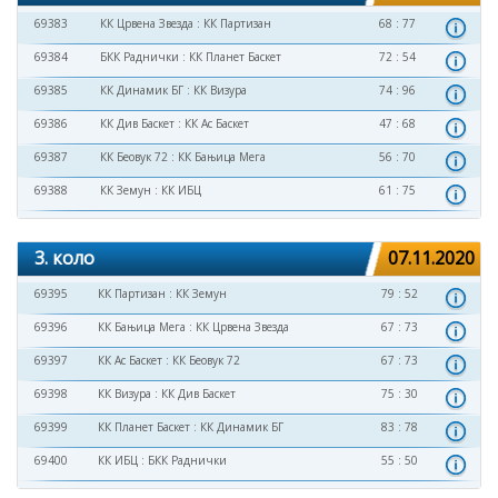
69383
КК Црвена Звезда
:
КК Партизан
68 : 77
69384
БКК Раднички
:
КК Планет Баскет
72 : 54
69385
КК Динамик БГ
:
КК Визура
74 : 96
69386
КК Див Баскет
:
КК Ас Баскет
47 : 68
69387
КК Беовук 72
:
КК Бањица Мега
56 : 70
69388
КК Земун
:
КК ИБЦ
61 : 75
3. коло
07.11.2020
69395
КК Партизан
:
КК Земун
79 : 52
69396
КК Бањица Мега
:
КК Црвена Звезда
67 : 73
69397
КК Ас Баскет
:
КК Беовук 72
67 : 73
69398
КК Визура
:
КК Див Баскет
75 : 30
69399
КК Планет Баскет
:
КК Динамик БГ
83 : 78
69400
КК ИБЦ
:
БКК Раднички
55 : 50