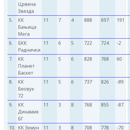
Црвена
Звезда
5.
КК
11
7
4
888
697
191
Бањица
Мега
6.
БКК
11
6
5
722
724
-2
Раднички
7.
КК
11
5
6
828
768
60
Планет
Баскет
8.
КК
11
5
6
737
826
-89
Беовук
72
9.
КК
11
3
8
768
855
-87
Динамик
БГ
10.
КК Земун
11
3
8
708
778
-70