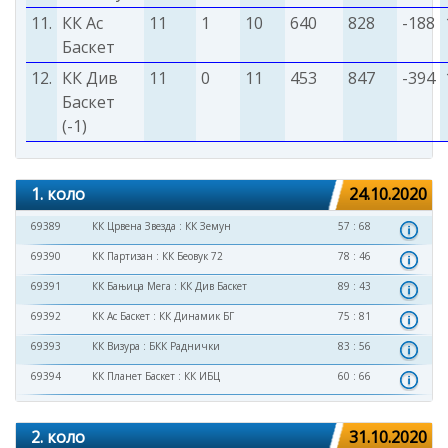
11.
КК Ас
11
1
10
640
828
-188
Баскет
12.
КК Див
11
0
11
453
847
-394
Баскет
(-1)
1. коло
24.10.2020
69389
КК Црвена Звезда
:
КК Земун
57 : 68
69390
КК Партизан
:
КК Беовук 72
78 : 46
69391
КК Бањица Мега
:
КК Див Баскет
89 : 43
69392
КК Ас Баскет
:
КК Динамик БГ
75 : 81
69393
КК Визура
:
БКК Раднички
83 : 56
69394
КК Планет Баскет
:
КК ИБЦ
60 : 66
2. коло
31.10.2020