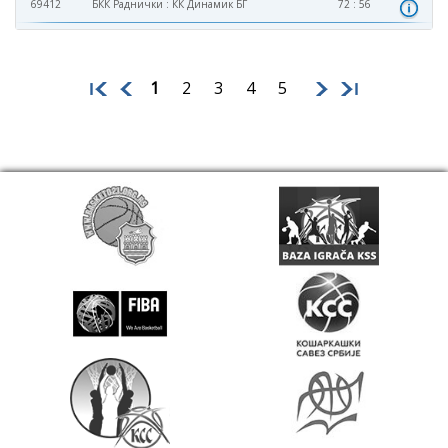
69412
БКК Раднички
:
КК Динамик БГ
72 : 56
1
2
3
4
5