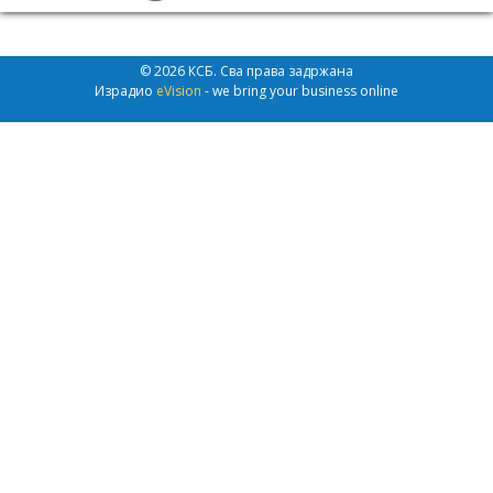
© 2026 КСБ. Сва права задржана
Израдио
eVision
- we bring your business online